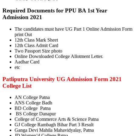
Required Documents for PPU BA 1st Year
Admission 2021
The candidates must have UG Part 1 Online Admission Form
print Out
12th Class Mark Sheet
12th Class Admit Card
Two Passport Size photo
Online Downloaded College Allotment Letter.
Aadhar Card
etc
Patliputra University UG Admission Form 2021
College List
AN College Patna
ANS College Badh
BD College Patna
BS College Danapur
College of Commerce Arts & Science Patna
GJ College Rambagh Bihar Part 3 Result
Ganga Devi Mahila Mahavidyalay, Patna
JD Women’d College Patna