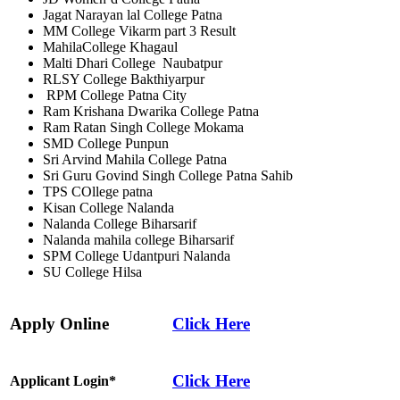
Jagat Narayan lal College Patna
MM College Vikarm part 3 Result
MahilaCollege Khagaul
Malti Dhari College Naubatpur
RLSY College Bakthiyarpur
RPM College Patna City
Ram Krishana Dwarika College Patna
Ram Ratan Singh College Mokama
SMD College Punpun
Sri Arvind Mahila College Patna
Sri Guru Govind Singh College Patna Sahib
TPS COllege patna
Kisan College Nalanda
Nalanda College Biharsarif
Nalanda mahila college Biharsarif
SPM College Udantpuri Nalanda
SU College Hilsa
Apply Online
Click Here
Click Here
Applicant
Login*