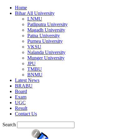
Home
Bihar All University
LNMU
Patliputra University
Magadh University
Patna University
Purnea University
VKSU
Nalanda University
Munger University
JPU
TMBU
BNMU
Latest News
BRABU
Board
Exam
UGC
Result
Contact Us
Search