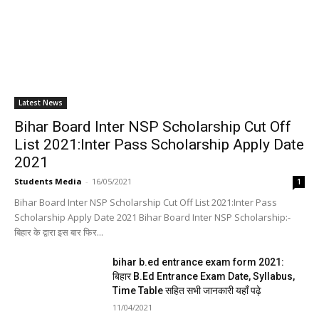
Latest News
Bihar Board Inter NSP Scholarship Cut Off
List 2021:Inter Pass Scholarship Apply Date
2021
Students Media
-
16/05/2021
1
Bihar Board Inter NSP Scholarship Cut Off List 2021:Inter Pass
Scholarship Apply Date 2021 Bihar Board Inter NSP Scholarship:-
बिहार के द्वारा इस बार फिर...
bihar b.ed entrance exam form 2021:
बिहार B.Ed Entrance Exam Date, Syllabus,
Time Table सहित सभी जानकारी यहाँ पढ़े
11/04/2021