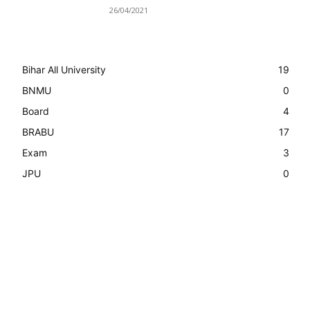
26/04/2021
Bihar All University
19
BNMU
0
Board
4
BRABU
17
Exam
3
JPU
0