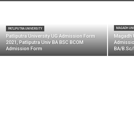
MAGADH UNI
PATLIPUTRA UNIVERSITY
Patliputra University UG Admission Form
Magadh U
2021, Patliputra Univ BA BSC BCOM
Admissio
Admission Form
BA/B.Sc/