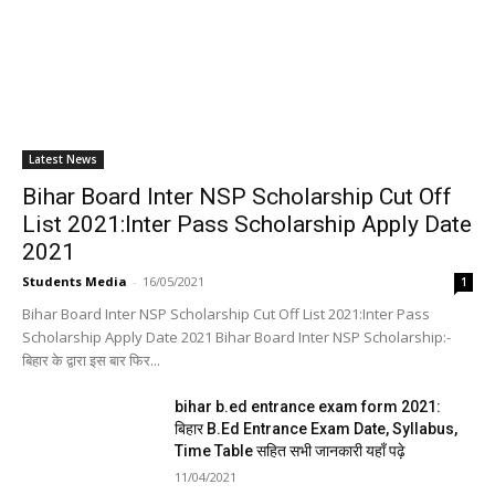
Latest News
Bihar Board Inter NSP Scholarship Cut Off
List 2021:Inter Pass Scholarship Apply Date
2021
Students Media
-
16/05/2021
1
Bihar Board Inter NSP Scholarship Cut Off List 2021:Inter Pass
Scholarship Apply Date 2021 Bihar Board Inter NSP Scholarship:-
बिहार के द्वारा इस बार फिर...
bihar b.ed entrance exam form 2021:
बिहार B.Ed Entrance Exam Date, Syllabus,
Time Table सहित सभी जानकारी यहाँ पढ़े
11/04/2021