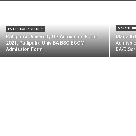
MAGADH UNI
PATLIPUTRA UNIVERSITY
Patliputra University UG Admission Form
Magadh U
2021, Patliputra Univ BA BSC BCOM
Admissio
Admission Form
BA/B.Sc/