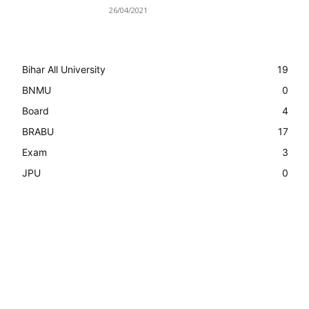
26/04/2021
Bihar All University
19
BNMU
0
Board
4
BRABU
17
Exam
3
JPU
0