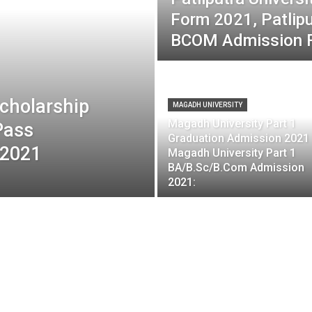
Form 2021, Patlip
BCOM Admission 
Scholarship
MAGADH UNIVERSITY
Magadh University Part 1
Pass
Graduation Admission 2021 
 2021
Magadh University Part 1
BA/B.Sc/B.Com Admission
2021: