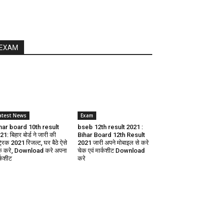
EXAM
atest News
Exam
har board 10th result
bseb 12th result 2021 :
1: बिहार बोर्ड ने जारी की
Bihar Board 12th Result
ट्रिक 2021 रिजल्ट, घर बैठे ऐसे
2021 जारी अपने मोबाइल से करे
क करे, Download करे अपना
चेक एवं मार्कशीट Download
र्कशीट
करे