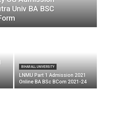
utra Univ BA BSC
Form
|
BIHAR ALL UNIVERSITY
LNMU Part 1 Admission 2021
Online BA BSc BCom 2021-24