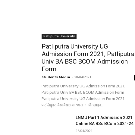
Patliputra University
Patliputra University UG
Admission Form 2021, Patliputra
Univ BA BSC BCOM Admission
Form
Students Media
-
28/04/2021
Patliputra University UG Admission Form 2021,
Patliputra Univ BA BSC BCOM Admission Form
Patliputra University UG Admission Form 2021-
पाटलिपुत्र विश्वविद्यालय PART 1 ऑनलाइन...
LNMU Part 1 Admission 2021
Online BA BSc BCom 2021-24
26/04/2021