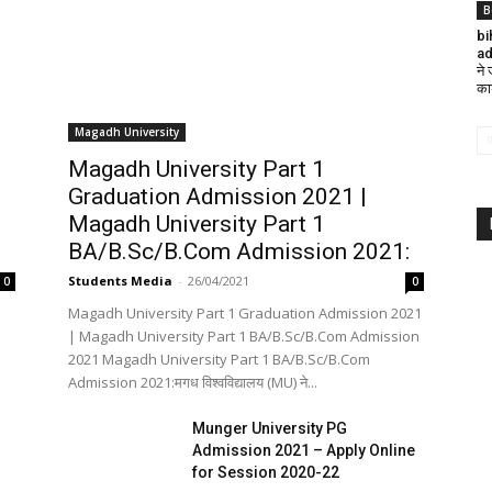
B
bi
ad
ने
का
Magadh University
Magadh University Part 1
Graduation Admission 2021 |
Magadh University Part 1
BA/B.Sc/B.Com Admission 2021:
Students Media
-
26/04/2021
0
0
Magadh University Part 1 Graduation Admission 2021
| Magadh University Part 1 BA/B.Sc/B.Com Admission
2021 Magadh University Part 1 BA/B.Sc/B.Com
Admission 2021:मगध विश्वविद्यालय (MU) ने...
Munger University PG
Admission 2021 – Apply Online
for Session 2020-22