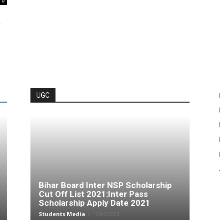
0
र
UGC
Bihar Board Inter NSP Scholarship
Cut Off List 2021:Inter Pass
Scholarship Apply Date 2021
Students Media
-
16/05/2021