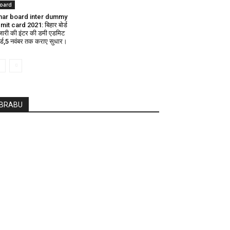
oard
har board inter dummy
mit card 2021: बिहार बोर्ड
 जारी की इंटर की डमी एडमिट
र्ड,5 नवंबर तक कराए सुधार।
BRABU