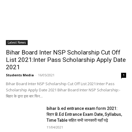
Latest News
Bihar Board Inter NSP Scholarship Cut Off
List 2021:Inter Pass Scholarship Apply Date
2021
Students Media
-
16/05/2021
1
Bihar Board Inter NSP Scholarship Cut Off List 2021:Inter Pass
Scholarship Apply Date 2021 Bihar Board Inter NSP Scholarship:-
बिहार के द्वारा इस बार फिर...
bihar b.ed entrance exam form 2021:
बिहार B.Ed Entrance Exam Date, Syllabus,
Time Table सहित सभी जानकारी यहाँ पढ़े
11/04/2021