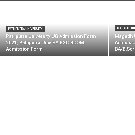
MAGADH UNI
PATLIPUTRA UNIVERSITY
Patliputra University UG Admission Form
Magadh U
2021, Patliputra Univ BA BSC BCOM
Admissio
Admission Form
BA/B.Sc/