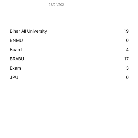
26/04/2021
Bihar All University
19
BNMU
0
Board
4
BRABU
17
Exam
3
JPU
0