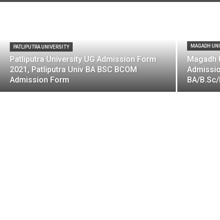
MAGADH UNI
PATLIPUTRA UNIVERSITY
Patliputra University UG Admission Form
Magadh U
2021, Patliputra Univ BA BSC BCOM
Admissio
Admission Form
BA/B.Sc/