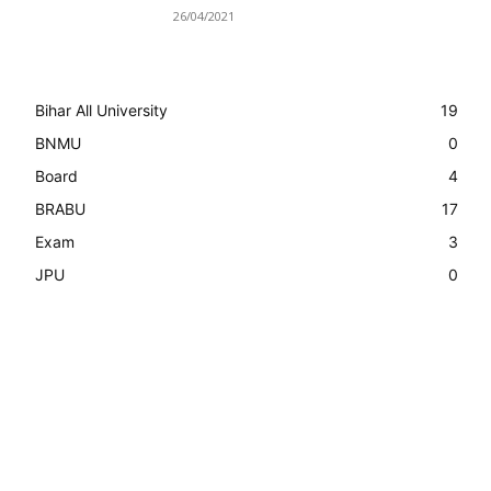
26/04/2021
Bihar All University
19
BNMU
0
Board
4
BRABU
17
Exam
3
JPU
0