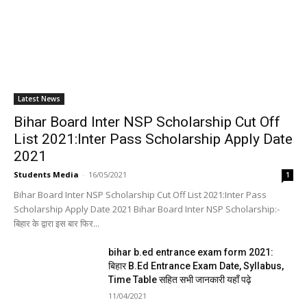
Latest News
Bihar Board Inter NSP Scholarship Cut Off
List 2021:Inter Pass Scholarship Apply Date
2021
Students Media
-
16/05/2021
1
Bihar Board Inter NSP Scholarship Cut Off List 2021:Inter Pass
Scholarship Apply Date 2021 Bihar Board Inter NSP Scholarship:-
बिहार के द्वारा इस बार फिर...
bihar b.ed entrance exam form 2021:
बिहार B.Ed Entrance Exam Date, Syllabus,
Time Table सहित सभी जानकारी यहाँ पढ़े
11/04/2021