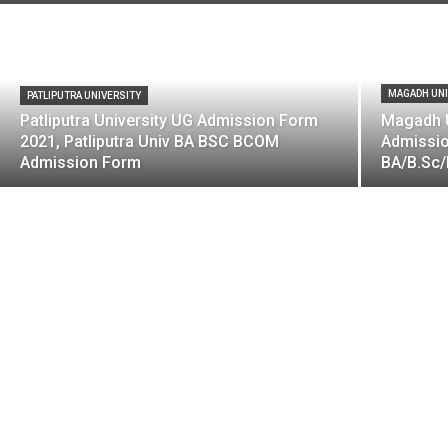
MAGADH UNI
PATLIPUTRA UNIVERSITY
Patliputra University UG Admission Form
Magadh U
2021, Patliputra Univ BA BSC BCOM
Admissio
Admission Form
BA/B.Sc/