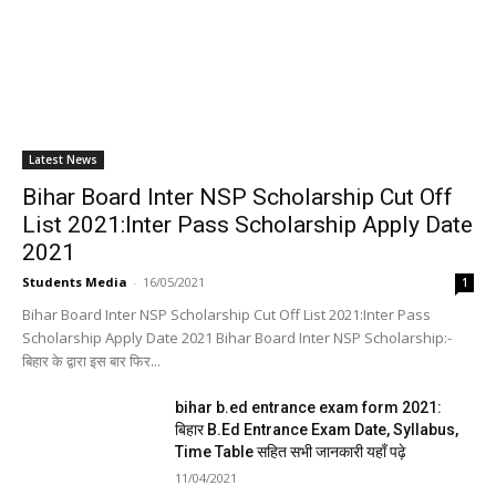
Latest News
Bihar Board Inter NSP Scholarship Cut Off
List 2021:Inter Pass Scholarship Apply Date
2021
Students Media
-
16/05/2021
1
Bihar Board Inter NSP Scholarship Cut Off List 2021:Inter Pass
Scholarship Apply Date 2021 Bihar Board Inter NSP Scholarship:-
बिहार के द्वारा इस बार फिर...
bihar b.ed entrance exam form 2021:
बिहार B.Ed Entrance Exam Date, Syllabus,
Time Table सहित सभी जानकारी यहाँ पढ़े
11/04/2021