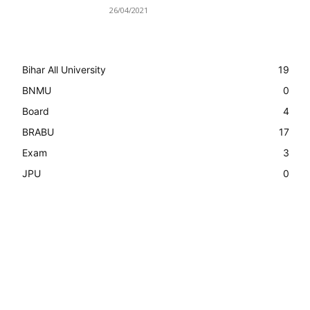
26/04/2021
Bihar All University
19
BNMU
0
Board
4
BRABU
17
Exam
3
JPU
0