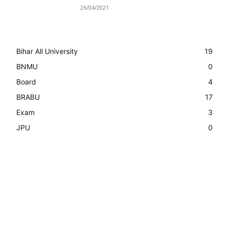
26/04/2021
Bihar All University
19
BNMU
0
Board
4
BRABU
17
Exam
3
JPU
0