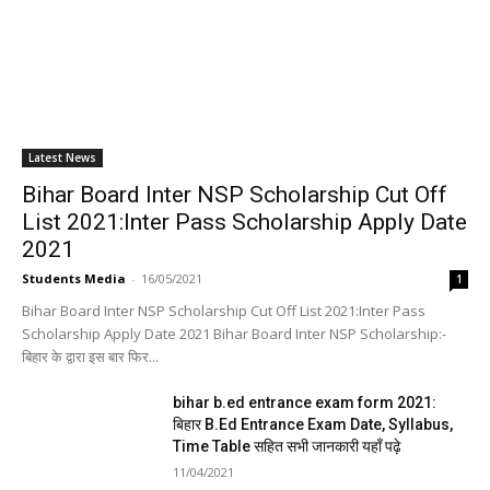
Latest News
Bihar Board Inter NSP Scholarship Cut Off
List 2021:Inter Pass Scholarship Apply Date
2021
Students Media
-
16/05/2021
1
Bihar Board Inter NSP Scholarship Cut Off List 2021:Inter Pass
Scholarship Apply Date 2021 Bihar Board Inter NSP Scholarship:-
बिहार के द्वारा इस बार फिर...
bihar b.ed entrance exam form 2021:
बिहार B.Ed Entrance Exam Date, Syllabus,
Time Table सहित सभी जानकारी यहाँ पढ़े
11/04/2021