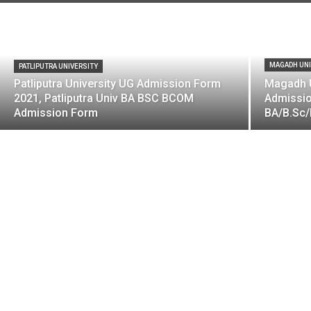
MAGADH UNI
PATLIPUTRA UNIVERSITY
Patliputra University UG Admission Form
Magadh U
2021, Patliputra Univ BA BSC BCOM
Admissio
Admission Form
BA/B.Sc/