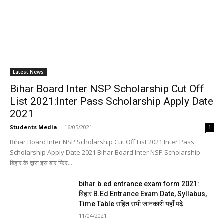
Latest News
Bihar Board Inter NSP Scholarship Cut Off
List 2021:Inter Pass Scholarship Apply Date
2021
Students Media
-
16/05/2021
1
Bihar Board Inter NSP Scholarship Cut Off List 2021:Inter Pass
Scholarship Apply Date 2021 Bihar Board Inter NSP Scholarship:-
बिहार के द्वारा इस बार फिर...
bihar b.ed entrance exam form 2021:
बिहार B.Ed Entrance Exam Date, Syllabus,
Time Table सहित सभी जानकारी यहाँ पढ़े
11/04/2021