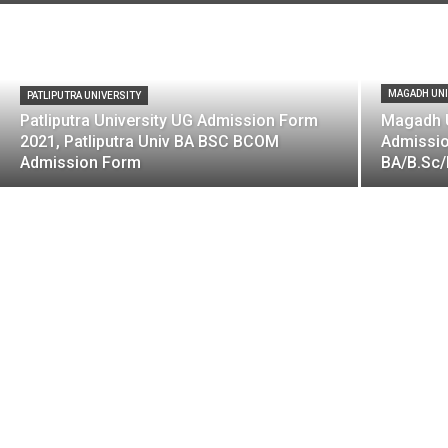
MAGADH UNI
PATLIPUTRA UNIVERSITY
Patliputra University UG Admission Form
Magadh U
2021, Patliputra Univ BA BSC BCOM
Admissio
Admission Form
BA/B.Sc/