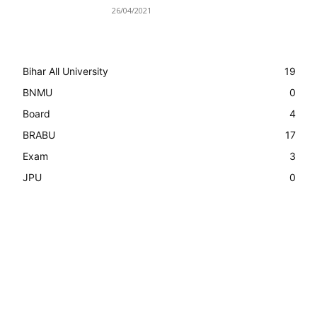
26/04/2021
Bihar All University
19
BNMU
0
Board
4
BRABU
17
Exam
3
JPU
0