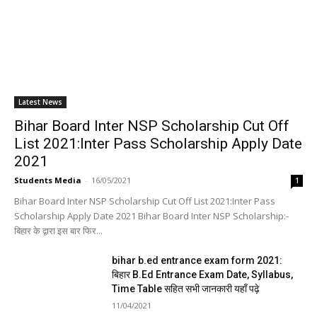
Latest News
Bihar Board Inter NSP Scholarship Cut Off
List 2021:Inter Pass Scholarship Apply Date
2021
Students Media
-
16/05/2021
1
Bihar Board Inter NSP Scholarship Cut Off List 2021:Inter Pass
Scholarship Apply Date 2021 Bihar Board Inter NSP Scholarship:-
बिहार के द्वारा इस बार फिर...
bihar b.ed entrance exam form 2021:
बिहार B.Ed Entrance Exam Date, Syllabus,
Time Table सहित सभी जानकारी यहाँ पढ़े
11/04/2021