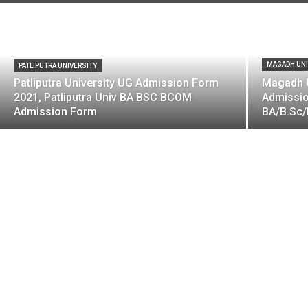
MAGADH UNI
PATLIPUTRA UNIVERSITY
Patliputra University UG Admission Form
Magadh U
2021, Patliputra Univ BA BSC BCOM
Admissio
Admission Form
BA/B.Sc/