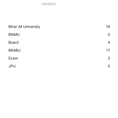
26/04/2021
Bihar All University
19
BNMU
0
Board
4
BRABU
17
Exam
3
JPU
0