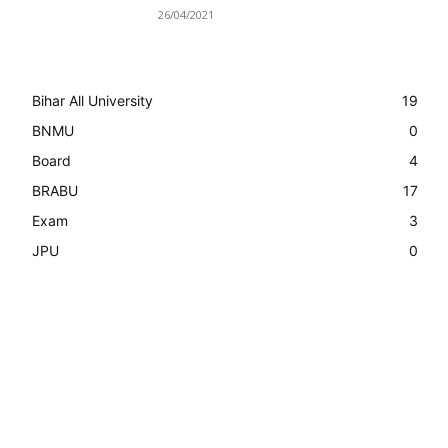
26/04/2021
Bihar All University
19
BNMU
0
Board
4
BRABU
17
Exam
3
JPU
0