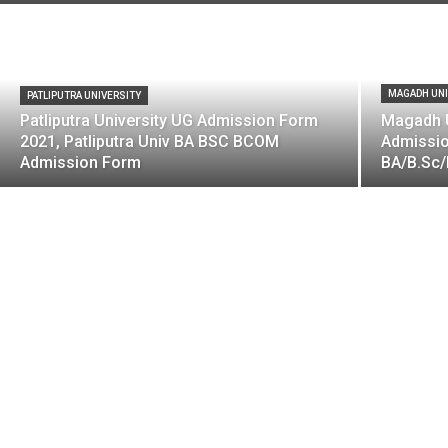
MAGADH UNI
PATLIPUTRA UNIVERSITY
Patliputra University UG Admission Form
Magadh U
2021, Patliputra Univ BA BSC BCOM
Admissio
Admission Form
BA/B.Sc/