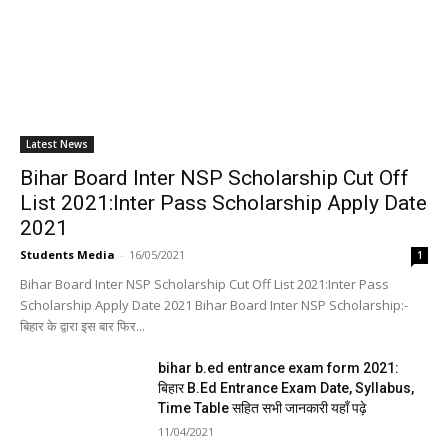
Latest News
Bihar Board Inter NSP Scholarship Cut Off
List 2021:Inter Pass Scholarship Apply Date
2021
Students Media
-
16/05/2021
1
Bihar Board Inter NSP Scholarship Cut Off List 2021:Inter Pass
Scholarship Apply Date 2021 Bihar Board Inter NSP Scholarship:-
बिहार के द्वारा इस बार फिर...
bihar b.ed entrance exam form 2021:
बिहार B.Ed Entrance Exam Date, Syllabus,
Time Table सहित सभी जानकारी यहाँ पढ़े
11/04/2021